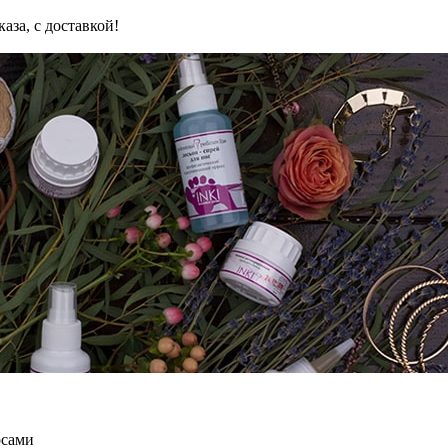
аза, с доставкой!
осами