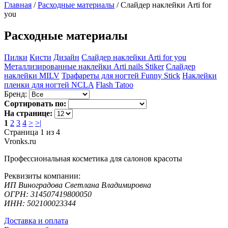
Главная
/
Расходные материалы
/
Слайдер наклейки Arti for
you
Расходные материалы
Пилки
Кисти
Дизайн
Слайдер наклейки Arti for you
Металлизированные наклейки Arti nails Stiker
Слайдер
наклейки MILV
Трафареты для ногтей Funny Stick
Наклейки
пленки для ногтей NCLA
Flash Tatoo
Бренд:
Сортировать по:
На странице:
1
2
3
4
>
>|
Страница 1 из 4
Vronks.ru
Профессиональная косметика для салонов красоты
Реквизиты компании:
ИП Виноградова Светлана Владимировна
ОГРН: 314507419800050
ИНН: 502100023344
Доставка и оплата