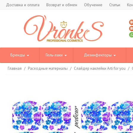
Доставка и оплата
Возврат и обмен
Обучение
Статьи
Ко
Бренды
Гель-лаки
Дезинфекторы
Главная
/
Расходные материалы
/
Слайдер наклейки Arti for you
/