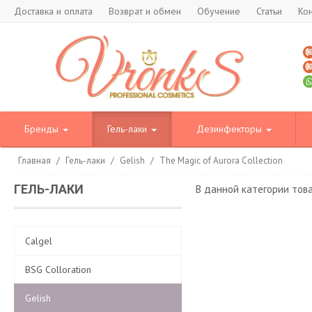
Доставка и оплата
Возврат и обмен
Обучение
Статьи
Ко
Бренды
Гель-лаки
Дезинфекторы
Главная
/
Гель-лаки
/
Gelish
/
The Magic of Aurora Collection
ГЕЛЬ-ЛАКИ
В данной категории тов
Calgel
BSG Colloration
Gelish