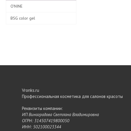
O'NINE
BSG color gel
Vronks.ru
Профессиональная косметика для салонов красоты
Реквизиты компании:
ИП Виноградова Светлана Владимировна
ОГРН: 314507419800050
ИНН: 502100023344