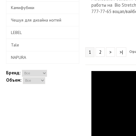
работы на Bio Stretch
Камифубики
777-77-65 воцап/вайб
Чешуя для дизайна ногтей
LEBEL
Tale
1
2
>
>|
Стр
NAPURA
Бренд:
Объем: