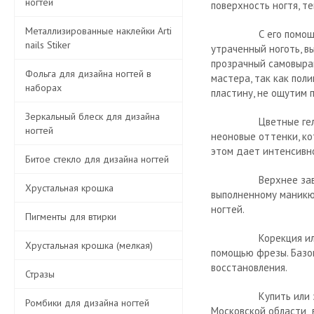
ногтей
поверхность ногтя, т
Металлизированные наклейки Arti
С его помощью можн
nails Stiker
утраченный ноготь, в
прозрачный самовырав
Фольга для дизайна ногтей в
мастера, так как пол
наборах
пластину, не ощутим 
Зеркальный блеск для дизайна
Цветные гели BSG в
ногтей
неоновые оттенки, кот
этом дает интенсивно
Битое стекло для дизайна ногтей
Верхнее завершающе
Хрустальная крошка
выполненному маникю
ногтей.
Пигменты для втирки
Корекция или сняти
Хрустальная крошка (мелкая)
помощью фрезы. Базов
восстановления.
Стразы
Купить
или 
Ромбики для дизайна ногтей
Московской области в