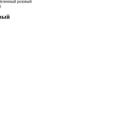
ыбеленный розовый
овый