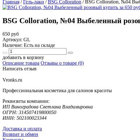
Главная
/
Гель-лаки
/
BSG Colloration
/
BSG Colloration, №04 В
BSG Colloration, №04 Выбеленный роз
650 руб
Артикул: GL
Наличие: Есть на складе
добавить в корзину
Описание товара
Отзывы о товаре (0)
Написать отзыв
Vronks.ru
Профессиональная косметика для салонов красоты
Реквизиты компании:
ИП Виноградова Светлана Владимировна
ОГРН: 314507419800050
ИНН: 502100023344
Доставка и оплата
Возврат и обмен
Контакты