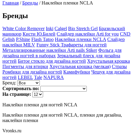
Главная
/
Бренды
/
Наклейки пленки NCLA
Бренды
White Color Remover
Inki
Calgel
Bio Stretch Gel
Бразильский
маникюр
Кисти Ю.Билей
Слайдер наклейки Arti for you
CND
Gelish
P.Shine
Flash Tatoo
Наклейки пленки NCLA
Слайдер
наклейки MILV
Funny Stick Трафареты для ногтей
Металлизированные наклейки Arti nails Stiker
Фольга для
дизайна ногтей в наборах
Зеркальный блеск для дизайна
ногтей
Битое стекло для дизайна ногтей
Хрустальная крошка
Пигменты для втирки
Хрустальная крошка (мелкая)
Стразы
Ромбики для дизайна ногтей
Камифубики
Чешуя для дизайна
ногтей
LEBEL
Tale
NAPURA
Бренд:
Сортировать по:
На странице:
Наклейки пленки для ногтей NCLA
Наклейки пленки для ногтей NCLA, пленки для дизайна,
наклейки пленки
Vronks.ru