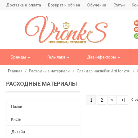
Доставка и оплата
Возврат и обмен
Обучение
Статьи
Ко
Бренды
Гель-лаки
Дезинфекторы
Главная
/
Расходные материалы
/
Слайдер наклейки Arti for you
/
РАСХОДНЫЕ МАТЕРИАЛЫ
1
2
>
>|
Стр
Пилки
Кисти
Дизайн