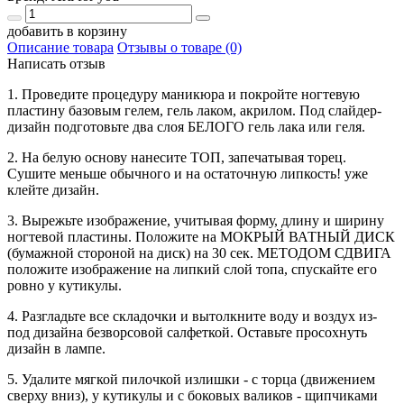
добавить в корзину
Описание товара
Отзывы о товаре (0)
Написать отзыв
1. Проведите процедуру маникюра и покройте ногтевую
пластину базовым гелем, гель лаком, акрилом. Под слайдер-
дизайн подготовьте два слоя БЕЛОГО гель лака или геля.
2. На белую основу нанесите ТОП, запечатывая торец.
Сушите меньше обычного и на остаточную липкость! уже
клейте дизайн.
3. Вырежьте изображение, учитывая форму, длину и ширину
ногтевой пластины. Положите на МОКРЫЙ ВАТНЫЙ ДИСК
(бумажной стороной на диск) на 30 сек. МЕТОДОМ СДВИГА
положите изображение на липкий слой топа, спускайте его
ровно у кутикулы.
4. Разгладьте все складочки и вытолкните воду и воздух из-
под дизайна безворсовой салфеткой. Оставьте просохнуть
дизайн в лампе.
5. Удалите мягкой пилочкой излишки - с торца (движением
сверху вниз), у кутикулы и с боковых валиков - щипчиками