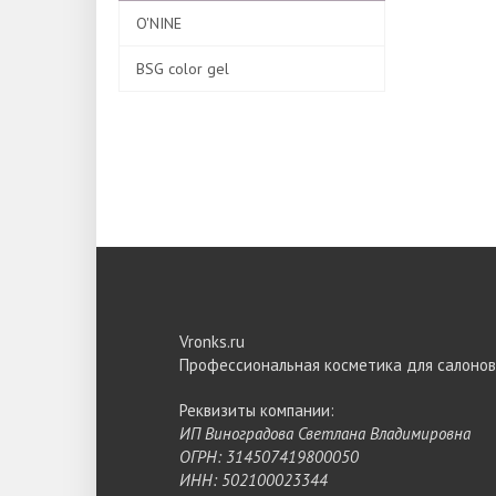
O'NINE
BSG color gel
Vronks.ru
Профессиональная косметика для салонов
Реквизиты компании:
ИП Виноградова Светлана Владимировна
ОГРН: 314507419800050
ИНН: 502100023344