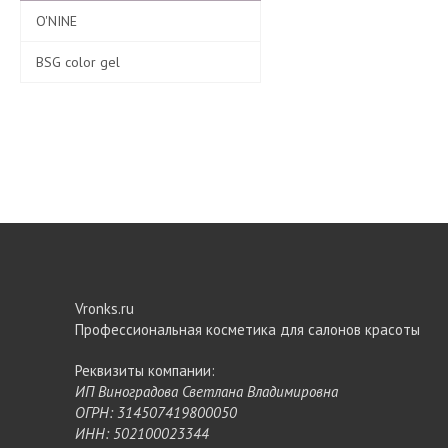
O'NINE
BSG color gel
Vronks.ru
Профессиональная косметика для салонов красоты
Реквизиты компании:
ИП Виноградова Светлана Владимировна
ОГРН: 314507419800050
ИНН: 502100023344