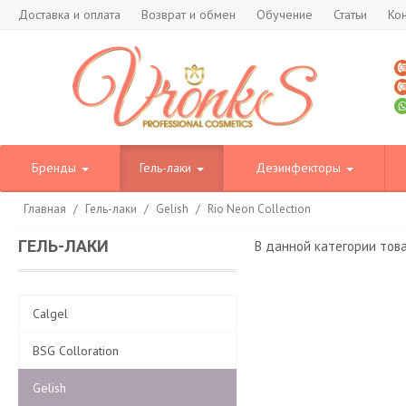
Доставка и оплата
Возврат и обмен
Обучение
Статьи
Ко
Бренды
Гель-лаки
Дезинфекторы
Главная
/
Гель-лаки
/
Gelish
/
Rio Neon Collection
ГЕЛЬ-ЛАКИ
В данной категории тов
Calgel
BSG Colloration
Gelish