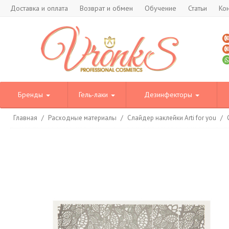
Доставка и оплата
Возврат и обмен
Обучение
Статьи
Ко
Бренды
Гель-лаки
Дезинфекторы
Главная
/
Расходные материалы
/
Слайдер наклейки Arti for you
/