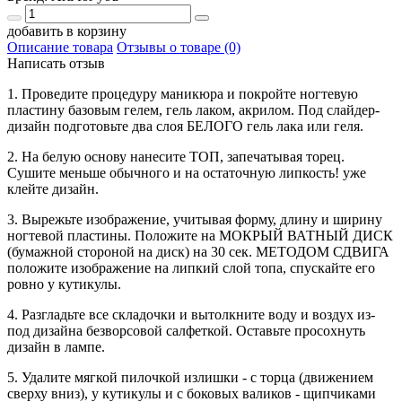
добавить в корзину
Описание товара
Отзывы о товаре (0)
Написать отзыв
1. Проведите процедуру маникюра и покройте ногтевую
пластину базовым гелем, гель лаком, акрилом. Под слайдер-
дизайн подготовьте два слоя БЕЛОГО гель лака или геля.
2. На белую основу нанесите ТОП, запечатывая торец.
Сушите меньше обычного и на остаточную липкость! уже
клейте дизайн.
3. Вырежьте изображение, учитывая форму, длину и ширину
ногтевой пластины. Положите на МОКРЫЙ ВАТНЫЙ ДИСК
(бумажной стороной на диск) на 30 сек. МЕТОДОМ СДВИГА
положите изображение на липкий слой топа, спускайте его
ровно у кутикулы.
4. Разгладьте все складочки и вытолкните воду и воздух из-
под дизайна безворсовой салфеткой. Оставьте просохнуть
дизайн в лампе.
5. Удалите мягкой пилочкой излишки - с торца (движением
сверху вниз), у кутикулы и с боковых валиков - щипчиками