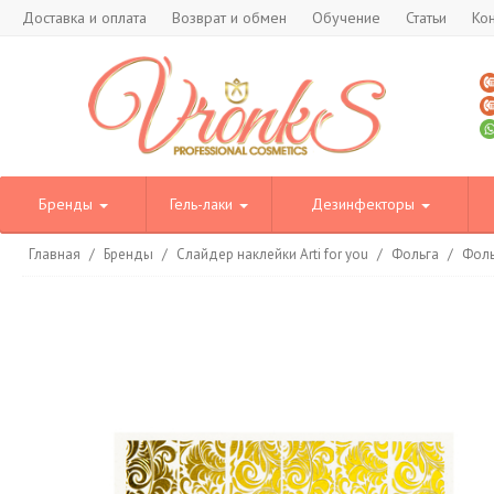
Доставка и оплата
Возврат и обмен
Обучение
Статьи
Ко
Бренды
Гель-лаки
Дезинфекторы
Главная
/
Бренды
/
Слайдер наклейки Arti for you
/
Фольга
/
Фоль