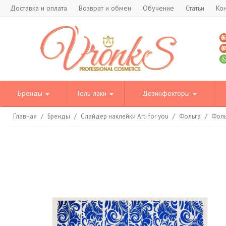
Доставка и оплата
Возврат и обмен
Обучение
Статьи
Ко
Бренды
Гель-лаки
Дезинфекторы
Главная
/
Бренды
/
Слайдер наклейки Arti for you
/
Фольга
/
Фоль