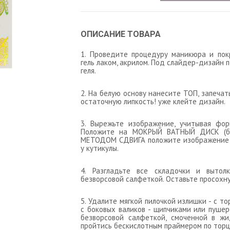
ОПИСАНИЕ ТОВАРА
1. Проведите процедуру маникюра и пок
гель лаком, акрилом. Под слайдер-дизайн 
геля.
2. На белую основу нанесите ТОП, запеча
остаточную липкость! уже клейте дизайн.
3. Вырежьте изображение, учитывая фор
Положите на МОКРЫЙ ВАТНЫЙ ДИСК (бу
МЕТОДОМ СДВИГА положите изображение на
у кутикулы.
4. Разгладьте все складочки и выто
безворсовой салфеткой. Оставьте просохну
5. Удалите мягкой пилочкой излишки - с то
с боковых валиков - щипчиками или пуше
безворсовой салфеткой, смоченной в жи
пройтись бескислотным праймером по торцу