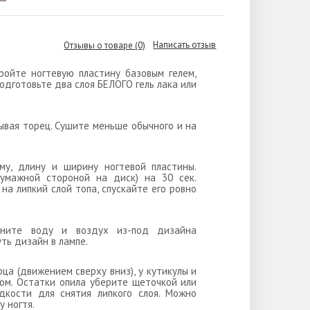
Написать отзыв
Отзывы о товаре (0)
ройте ногтевую пластину базовым гелем,
подготовьте два слоя БЕЛОГО гель лака или
тывая торец. Сушите меньше обычного и на
му, длину и ширину ногтевой пластины.
мажной стороной на диск) на 30 сек.
 липкий слой топа, спускайте его ровно
лкните воду и воздух из-под дизайна
ть дизайн в лампе.
рца (движением сверху вниз), у кутикулы и
ром. Остатки опила уберите щеточкой или
дкости для снятия липкого слоя. Можно
 ногтя.