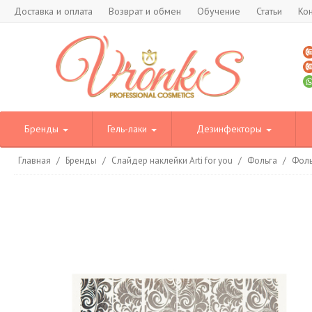
Доставка и оплата
Возврат и обмен
Обучение
Статьи
Ко
Бренды
Гель-лаки
Дезинфекторы
Главная
/
Бренды
/
Слайдер наклейки Arti for you
/
Фольга
/
Фоль