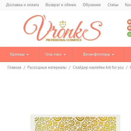
Доставка и оплата
Возврат и обмен
Обучение
Статьи
Ко
Бренды
Гель-лаки
Дезинфекторы
Главная
/
Расходные материалы
/
Слайдер наклейки Arti for you
/