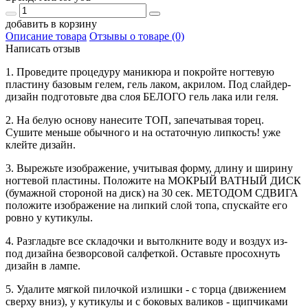
добавить в корзину
Описание товара
Отзывы о товаре (0)
Написать отзыв
1. Проведите процедуру маникюра и покройте ногтевую
пластину базовым гелем, гель лаком, акрилом. Под слайдер-
дизайн подготовьте два слоя БЕЛОГО гель лака или геля.
2. На белую основу нанесите ТОП, запечатывая торец.
Сушите меньше обычного и на остаточную липкость! уже
клейте дизайн.
3. Вырежьте изображение, учитывая форму, длину и ширину
ногтевой пластины. Положите на МОКРЫЙ ВАТНЫЙ ДИСК
(бумажной стороной на диск) на 30 сек. МЕТОДОМ СДВИГА
положите изображение на липкий слой топа, спускайте его
ровно у кутикулы.
4. Разгладьте все складочки и вытолкните воду и воздух из-
под дизайна безворсовой салфеткой. Оставьте просохнуть
дизайн в лампе.
5. Удалите мягкой пилочкой излишки - с торца (движением
сверху вниз), у кутикулы и с боковых валиков - щипчиками