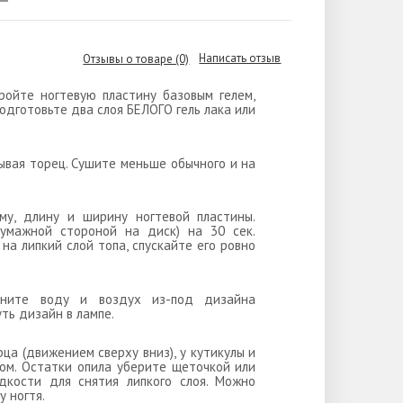
Написать отзыв
Отзывы о товаре (0)
ройте ногтевую пластину базовым гелем,
подготовьте два слоя БЕЛОГО гель лака или
тывая торец. Сушите меньше обычного и на
му, длину и ширину ногтевой пластины.
мажной стороной на диск) на 30 сек.
 липкий слой топа, спускайте его ровно
лкните воду и воздух из-под дизайна
ть дизайн в лампе.
рца (движением сверху вниз), у кутикулы и
ром. Остатки опила уберите щеточкой или
дкости для снятия липкого слоя. Можно
 ногтя.