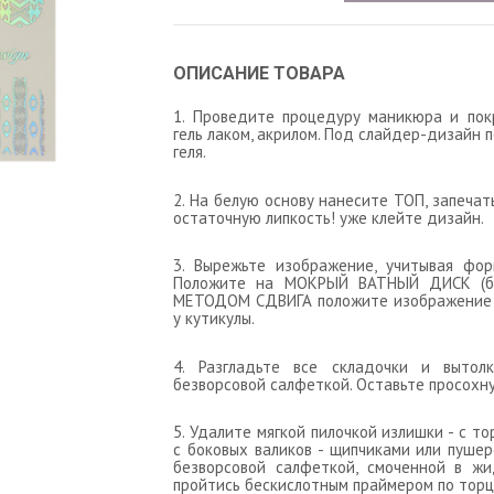
ОПИСАНИЕ ТОВАРА
1. Проведите процедуру маникюра и пок
гель лаком, акрилом. Под слайдер-дизайн 
геля.
2. На белую основу нанесите ТОП, запеча
остаточную липкость! уже клейте дизайн.
3. Вырежьте изображение, учитывая фор
Положите на МОКРЫЙ ВАТНЫЙ ДИСК (бу
МЕТОДОМ СДВИГА положите изображение на
у кутикулы.
4. Разгладьте все складочки и выто
безворсовой салфеткой. Оставьте просохну
5. Удалите мягкой пилочкой излишки - с то
с боковых валиков - щипчиками или пуше
безворсовой салфеткой, смоченной в жи
пройтись бескислотным праймером по торцу