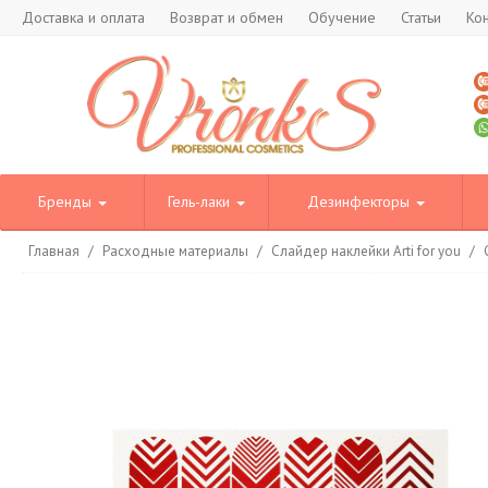
Доставка и оплата
Возврат и обмен
Обучение
Статьи
Ко
Бренды
Гель-лаки
Дезинфекторы
Главная
/
Расходные материалы
/
Слайдер наклейки Arti for you
/