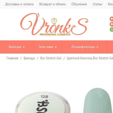
Доставка и оплата
Возврат и обмен
Обучение
Статьи
Ко
Бренды
Гель-лаки
Дезинфекторы
Главная
/
Бренды
/
Bio Stretch Gel
/
Цветной биогель Bio Stretch G