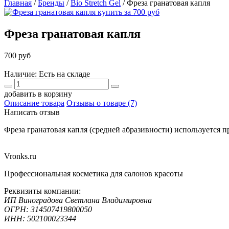
Главная
/
Бренды
/
Bio Stretch Gel
/
Фреза гранатовая капля
Фреза гранатовая капля
700 руб
Наличие: Есть на складе
добавить в корзину
Описание товара
Отзывы о товаре (7)
Написать отзыв
Фреза гранатовая капля (средней абразивности) используется 
Vronks.ru
Профессиональная косметика для салонов красоты
Реквизиты компании:
ИП Виноградова Светлана Владимировна
ОГРН: 314507419800050
ИНН: 502100023344