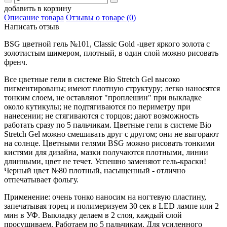
добавить в корзину
Описание товара
Отзывы о товаре (0)
Написать отзыв
BSG цветной гель №101, Classic Gold -цвет яркого золота с
золотистым шимером, плотный, в один слой можно рисовать
френч.
Все цветные гели в системе Bio Stretch Gel высоко
пигментированы; имеют плотную структуру; легко наносятся
тонким слоем, не оставляют "проплешин" при выкладке
около кутикулы; не подтягиваются по периметру при
нанесении; не стягиваются с торцов; дают возможность
работать сразу по 5 пальчикам. Цветные гели в системе Bio
Stretch Gel можно смешивать друг с другом; они не выгорают
на солнце.
Цветными гелями BSG можно рисовать тонкими
кистями для дизайна, мазки получаются плотными, линии
длинными, цвет не течет. Успешно заменяют гель-краски!
Черный цвет №80 плотный, насыщенный - отлично
отпечатывает фольгу.
Применение: очень тонко наносим на ногтевую пластину,
запечатывая торец и полимеризуем 30 сек в LED лампе или 2
мин в УФ. Выкладку делаем в 2 слоя, каждый слой
просушиваем. Работаем по 5 пальчикам. Для усиленного