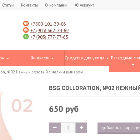
Статьи
Контакты
О компании
Аккаунт
+7800-101-39-06
+7 (903) 662-24-69
+7 (905) 777-77-65
оры
Жидкости
Средства для ухода
Расходные ма
tion, №02 Нежный розовый с мелким шимером
BSG COLLORATION, №02 НЕЖН
650 руб
добавить в корзину