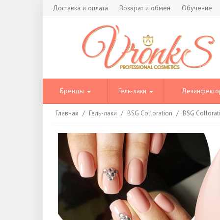
Доставка и оплата
Возврат и обмен
Обучение
Бренды
Гель-лаки
Дезинфект
Главная
/
Гель-лаки
/
BSG Colloration
/
BSG Collora