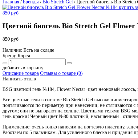
Главная
/
Бренды
/
Bio Stretch Gel
/
Цветной биогель Bio Stretch
Цветной биогель Bio Stretch Gel Flower
850 руб
Наличие: Есть на складе
Бренд:
Корея
добавить в корзину
Описание товара
Отзывы о товаре (0)
Написать отзыв
BSG цветной гель №184, Flower Nectar -цвет неоновый лосось,
Все цветные гели в системе Bio Stretch Gel высоко пигментир
подтягиваются по периметру при нанесении; не стягиваются с т
другом; они не выгорают на солнце.
Цветными гелями BSG можн
гель-краски! Черный цвет №80 плотный, насыщенный - отлично
Применение: очень тонко наносим на ногтевую пластину, запе
Работаем по 5 пальчикам. Для усиленного блеска и придания пр