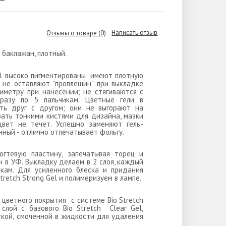
Написать отзыв
Отзывы о товаре (0)
 баклажан, плотный.
Gel высоко пигментированы; имеют плотную
, не оставляют "проплешин" при выкладке
риметру при нанесении; не стягиваются с
разу по 5 пальчикам. Цветные гели в
ать друг с другом; они не выгорают на
ать тонкими кистями для дизайна, мазки
цвет не течет. Успешно заменяют гель-
ный - отлично отпечатывает фольгу.
огтевую пластину, запечатывая торец и
н в УФ. Выкладку делаем в 2 слоя, каждый
икам. Для усиленного блеска и придания
tretch Strong Gel и полимеризуем в лампе.
 цветного покрытия с системе Bio Stretch
слой с базового Bio Stretch Clear Gel,
ткой, смоченной в жидкости для удаления