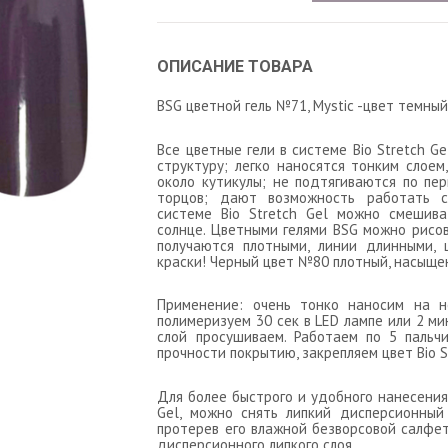
ОПИСАНИЕ ТОВАРА
BSG цветной гель №71, Mystic -цвет темный
Все цветные гели в системе Bio Stretch 
структуру; легко наносятся тонким слоем
около кутикулы; не подтягиваются по пе
торцов; дают возможность работать с
системе Bio Stretch Gel можно смешив
солнце.
Цветными гелями BSG можно рисов
получаются плотными, линии длинными, 
краски! Черный цвет №80 плотный, насыщен
Применение: очень тонко наносим на н
полимеризуем 30 сек в LED лампе или 2 ми
слой просушиваем. Работаем по 5 пальч
прочности покрытию, закрепляем цвет Bio S
Для более быстрого и удобного нанесения
Gel, можно снять липкий дисперсионный 
протерев его влажной безворсовой салфе
дисперсионного липкого слоя.