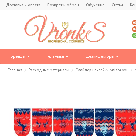
Доставка и оплата
Возврат и обмен
Обучение
Статьи
Ко
Бренды
Гель-лаки
Дезинфекторы
Главная
/
Расходные материалы
/
Слайдер наклейки Arti for you
/