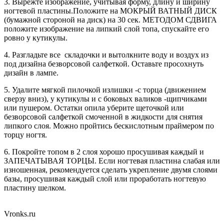
3. Вырежте изображение, учитывая форму, длину и ширину
ногтевой пластины.Положите на МОКРЫЙ ВАТНЫЙ ДИСК
(бумажной стороной на диск) на 30 сек. МЕТОДОМ СДВИГА
положите изображение на липкий слой топа, спускайте его
ровно у кутикулы.
4. Разгладьте все складочки и вытолкните воду и воздух из
под дизайна безворсовой салфеткой. Оставьте просохнуть
дизайн в лампе.
5. Удалите мягкой пилочкой излишки -с торца (движением
сверзу вниз), у кутикулы и с боковых валиков -щипчиками
или пушером. Остатки опила уберите щеточкой или
безворсовой салфеткой смоченной в жидкости для снятия
липкого слоя. Можно пройтись бескислотным праймером по
торцу ногтя.
6. Покройте топом в 2 слоя хорошо просушивая каждый и
ЗАПЕЧАТЫВАЯ ТОРЦЫ. Если ногтевая пластина слабая или
изношенная, рекомендуется сделать укрепление двумя слоями
базы, просушивая каждый слой или проработать ногтевую
пластину шелком.
Vronks.ru