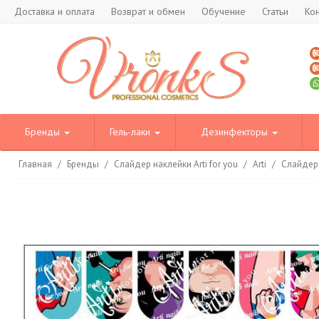
Доставка и оплата
Возврат и обмен
Обучение
Статьи
Ко
Бренды
Гель-лаки
Дезинфекторы
Главная
/
Бренды
/
Слайдер наклейки Arti for you
/
Arti
/
Слайдер 