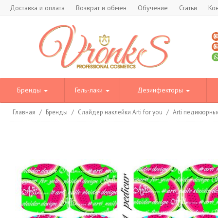
Доставка и оплата
Возврат и обмен
Обучение
Статьи
Ко
Бренды
Гель-лаки
Дезинфекторы
Главная
/
Бренды
/
Слайдер наклейки Arti for you
/
Arti педикюрны