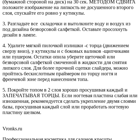
(бумажной стороной на диск) на 30 сек. МЕТОДОМ СДВИГА
положите изображение на липкость не досушенного второго
слоя, спускайте его ровно у кутикулы.
3. Разгладьте все складочки и вытолкните воду и воздух из
под дизайна безворсовой салфеткой. Оставьте просохнуть
дизайн в лампе.
4. Удалите мягкой пилочкой излишки -с торца (движением
сверзу вниз), у кутикулы и с боковых валиков -щипчиками
или пушером. Остатки опила уберите щеточкой или
безворсовой салфеткой смоченной в жидкости для снятия
липкого слоя. Для более прочной сцепки слайдера, можно
пройтись бескислотным праймером по торцу ногтя и
френчевой зоне перед нанесением топа.
5. Покройте топом в 2 слоя хорошо просушивая каждый и
ЗАПЕЧАТЫВАЯ ТОРЦЫ. Если ногтевая пластина слабая или
изношенная, рекомендуется сделать укрепление двумя слоями
базы, просушивая каждый слой или проработать ногтевую
пластину шелком.
Vronks.ru
Профессиональная косметика для салонов красоты