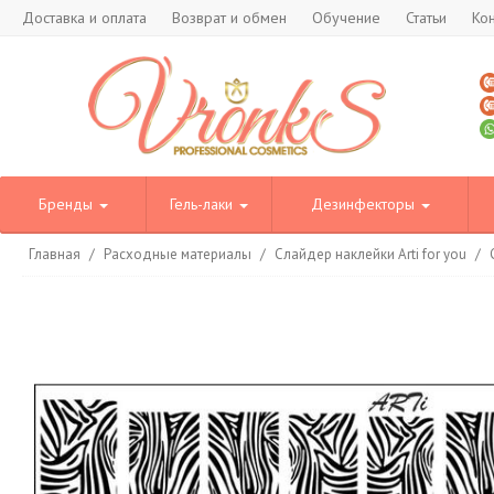
Доставка и оплата
Возврат и обмен
Обучение
Статьи
Ко
Бренды
Гель-лаки
Дезинфекторы
Главная
/
Расходные материалы
/
Слайдер наклейки Arti for you
/