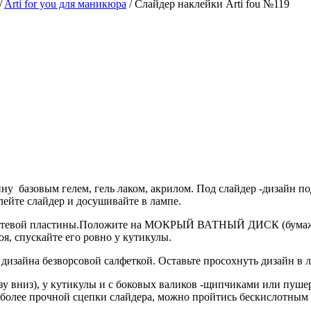
/
Arti for you для маникюра
/
Слайдер наклейки Arti fou №119
у базовым гелем, гель лаком, акрилом. Под слайдер -дизайн по
лейте слайдер и досушивайте в лампе.
 ногтевой пластины.Положите на МОКРЫЙ ВАТНЫЙ ДИСК (бума
я, спускайте его ровно у кутикулы.
д дизайна безворсовой салфеткой. Оставьте просохнуть дизайн в 
зу вниз), у кутикулы и с боковых валиков -щипчиками или пуше
я более прочной сцепки слайдера, можно пройтись бескислотным