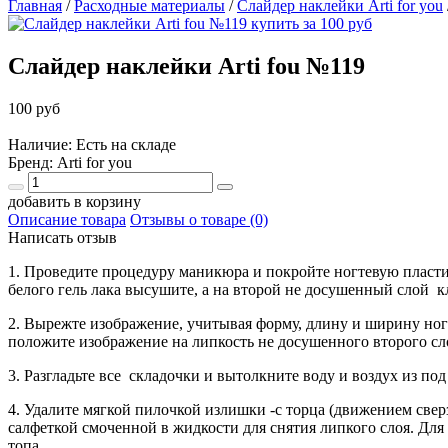
Главная
/
Расходные материалы
/
Слайдер наклейки Arti for you
Слайдер наклейки Arti fou №119
100 руб
Наличие: Есть на складе
Бренд:
Arti for you
добавить в корзину
Описание товара
Отзывы о товаре (0)
Написать отзыв
1. Проведите процедуру маникюра и покройте ногтевую пластин
белого гель лака высушите, а на второй не досушенный слой к
2. Вырежте изображение, учитывая форму, длину и ширину
положите изображение на липкость не досушенного второго сло
3. Разгладьте все складочки и вытолкните воду и воздух из по
4. Удалите мягкой пилочкой излишки -с торца (движением свер
салфеткой смоченной в жидкости для снятия липкого слоя. Дл
топа.