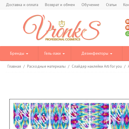
Доставка и оплата
Возврат и обмен
Обучение
Статьи
Ко
Бренды
Гель-лаки
Дезинфекторы
Главная
/
Расходные материалы
/
Слайдер наклейки Arti for you
/