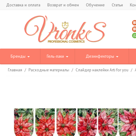
Доставка и оплата
Возврат и обмен
Обучение
Статьи
Ко
Бренды
Гель-лаки
Дезинфекторы
Главная
/
Расходные материалы
/
Слайдер наклейки Arti for you
/