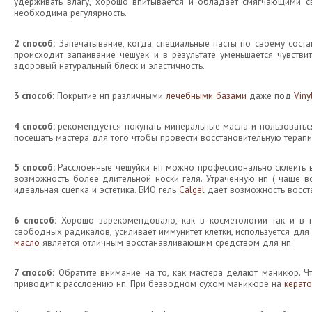
удерживать влагу, хорошо впитывается и обладает смягчающими св
необходима регулярность.
2 способ:
Запечатывание, когда специальные пасты по своему состав
происходит запаивание чешуек и в результате уменьшается чувствит
здоровый натуральный блеск и эластичность.
3 способ:
Покрытие нп различными
лечебными базами
даже под
Viny
4 способ:
рекомендуется покупать минеральные масла и пользоваться
посещать мастера для того чтобы провести восстановительную терап
5 способ:
Расслоенные чешуйки нп можно профессионально склеить 
возможность более длительной носки геля. Утраченную нп ( чаще вс
идеальная сцепка и эстетика. БИО гель
Calgel
дает возможность восста
6 способ:
Хорошо зарекомендовало, как в косметологии так и в н
свободных радикалов, усиливает иммунитет клетки, используется для 
масло
является отличным восстанавливающим средством для нп.
7 способ:
Обратите внимание на то, как мастера делают маникюр. Чт
приводит к расслоению нп. При безводном сухом маникюре на
керато