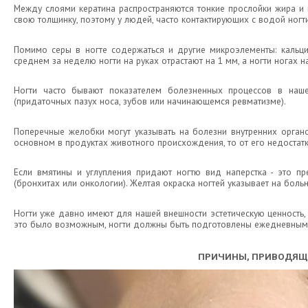
Между слоями кератина распространяются тонкие прослойки жира и 
свою толщинку, поэтому у людей, часто контактирующих с водой ногти
Помимо серы в ногте содержаться и другие микроэлементы: кальци
среднем за неделю ногти на руках отрастают на 1 мм, а ногти ногах 
Ногти часто бывают показателем болезненных процессов в наше
(придаточных пазух носа, зубов или начинающемся ревматизме).
Поперечные желобки могут указывать на болезни внутренних органов 
основном в продуктах животного происхождения, то от его недостат
Если вмятины и углупления придают ногтю вид наперстка - это п
(бронхитах или онкологии). Желтая окраска ногтей указывает на бол
Ногти уже давно имеют для нашей внешности эстетическую ценность
это было возможным, ногти должны быть подготовлены ежедневны
ПРИЧИНЫ, ПРИВОДЯЩ