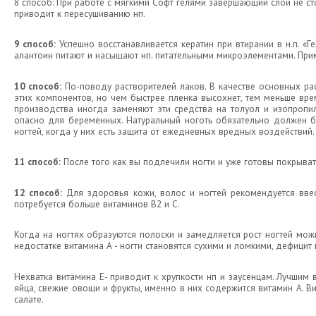
8 способ: При работе с мягкими Софт гелями завершающий слой не ст
приводит к пересушиванию нп.
9 способ:
Успешно восстанавливается кератин при втирании в н.п. «Г
алантоин питают и насыщают нп. питательными микроэлементами. Пр
10 способ:
По-поводу растворителей лаков. В качестве основных раст
этих компонентов, но чем быстрее пленка высохнет, тем меньше вр
производства иногда заменяют эти средства на толуол и изопропил
опасно для беременных. Натуральный ноготь обязательно должен б
ногтей, когда у них есть защита от ежедневных вредных воздействий.
11 способ:
После того как вы подлечили ногти и уже готовы покрыва
12 способ:
Для здоровья кожи, волос и ногтей рекомендуется вве
потребуется больше витаминов В2 и С.
Когда на ногтях образуются полоски и замедляется рост ногтей можн
недостатке витамина А - ногти становятся сухими и ломкими, дефицит
Нехватка витамина Е- приводит к хрупкости нп и заусенцам. Лучшим
яйца, свежие овощи и фрукты, именно в них содержится витамин А. В
салате.