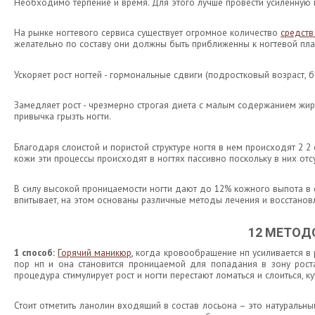
Необходимо терпение и время. Для этого лучше провести усиленную
На рынке ногтевого сервиса существует огромное количество
средств
желательно по составу они должны быть приближенны к ногтевой пласти
Ускоряет рост ногтей - гормональные сдвиги (подростковый возраст, 
Замедляет рост - чрезмерно строгая диета с малым содержанием жи
привычка грызть ногти.
Благодаря слоистой и пористой структуре ногтя в нем происходят 2 
кожи эти процессы происходят в ногтях пассивно поскольку в них от
В силу высокой проницаемости ногти дают до 12% кожного выпота в с
впитывает, на этом основаны различные методы лечения и восстановл
12 МЕТОД
1 способ:
Горячий маникюр
, когда кровообращение нп усиливается в 
пор нп и она становится проницаемой для попадания в зону роста
процедура стимулирует рост и ногти перестают ломаться и слоиться, к
Стоит отметить ланолин входящий в состав лосьона – это натураль