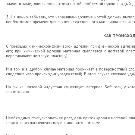
значит и замедляется рост, людям с этой проблемой нужно каждый де
5.
Не нужно забывать, что наращивание/снятие ногтей должен выполня
необходимое временя для снятия искусственного материала и срываю
КАК ПРОИСХОД
С помощью химической-физической адгезии: при физической адгезии 
его; при химической адгезии материал сцепляется с ногтевой пл
пересушивают ногтевую пластину).
И в том и в другом случае материал проникает в поверхностный слой
следствие чего происходит усадка гелей). В этом случае сложнее уда
На рынке ногтевой индустрии существует материал Soft гель, у ко
травмотично.
Необходимо стимулировать ее рост, дать приток крови к ногтевой плас
теряют свою жизненную силу и становятся ломкими.