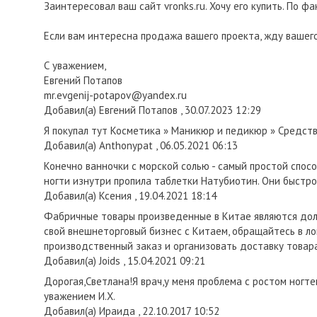
Заинтересовал ваш сайт vronks.ru. Хочу его купить. По ф
Если вам интересна продажа вашего проекта, жду вашего
С уважением,
Евгений Потапов
mr.evgenij-potapov@yandex.ru
Добавил(а) Евгений Потапов , 30.07.2023 12:29
Я покупал тут Косметика » Маникюр и педикюр » Средст
Добавил(а) Anthonypat , 06.05.2021 06:13
Конечно ванночки с морской солью - самый простой спосо
ногти изнутри пропила таблетки Натубиотин. Они быстро
Добавил(а) Ксения , 19.04.2021 18:14
Фабричные товары произведенные в Китае являются долго
свой внешнеторговый бизнес с Китаем, обращайтесь в л
производственный заказ и организовать доставку товар
Добавил(а) Joids , 15.04.2021 09:21
Дорогая,Светлана!Я врач,у меня проблема с ростом ногт
уважением И.Х.
Добавил(а) Ираида , 22.10.2017 10:52