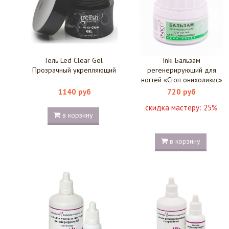
Гель Led Clear Gel
Inki Бальзам
Прозрачный укрепляющий
регенерирующий для
ногтей «Стоп онихолизис»
35 мл
1140 руб
720 руб
скидка мастеру:
25%
в корзину
в корзину