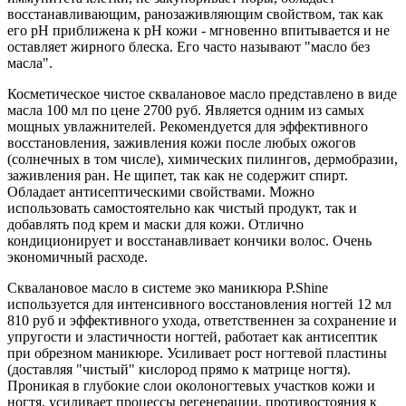
восстанавливающим, ранозаживляющим свойством, так как
его рН приближена к рН кожи - мгновенно впитывается и не
оставляет жирного блеска. Его часто называют "масло без
масла".
Косметическое чистое сквалановое масло представлено в виде
масла 100 мл по цене 2700 руб. Является одним из самых
мощных увлажнителей. Рекомендуется для эффективного
восстановления, заживления кожи после любых ожогов
(солнечных в том числе), химических пилингов, дермобразии,
заживления ран. Не щипет, так как не содержит спирт.
Обладает антисептическими свойствами. Можно
использовать самостоятельно как чистый продукт, так и
добавлять под крем и маски для кожи. Отлично
кондиционирует и восстанавливает кончики волос. Очень
экономичный расходе.
Сквалановое масло в системе эко маникюра P.Shine
используется для интенсивного восстановления ногтей 12 мл
810 руб и эффективного ухода, ответственнен за сохранение и
упругости и эластичности ногтей, работает как антисептик
при обрезном маникюре. Усиливает рост ногтевой пластины
(доставляя "чистый" кислород прямо к матрице ногтя).
Проникая в глубокие слои околоногтевых участков кожи и
ногтя, усиливает процессы регенерации, противостояния к