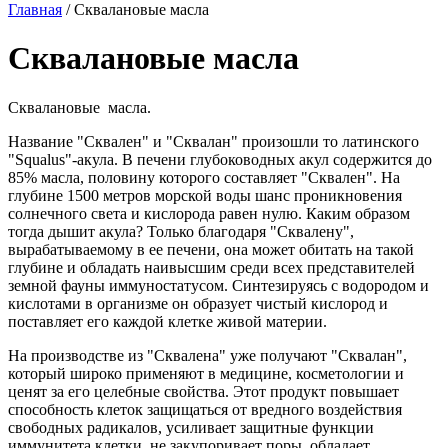
Главная
/
Сквалановые масла
Сквалановые масла
Сквалановые масла.
Название "Сквален" и "Сквалан" произошли то латинского
"Squalus"-акула. В печени глубоководных акул содержится до
85% масла, половину которого составляет "Сквален". На
глубине 1500 метров морской воды шанс проникновения
солнечного света и кислорода равен нулю. Каким образом
тогда дышит акула? Только благодаря "Сквалену",
вырабатываемому в ее печени, она может обитать на такой
глубине и обладать наивысшим среди всех представителей
земной фауны иммуностатусом. Синтезируясь с водородом и
кислотами в организме он образует чистый кислород и
поставляет его каждой клетке живой материи.
На производстве из "Сквалена" уже получают "Сквалан",
который широко применяют в медицине, косметологии и
ценят за его целебные свойства. Этот продукт повышает
способность клеток защищаться от вредного воздействия
свободных радикалов, усиливает защитные функции
иммунитета клетки, не закупоривает поры, обладает