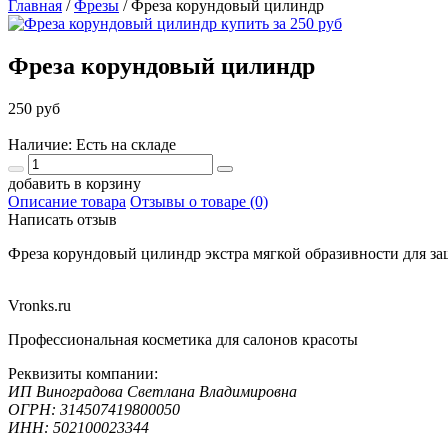
Главная
/
Фрезы
/
Фреза корундовый цилиндр
Фреза корундовый цилиндр
250 руб
Наличие: Есть на складе
добавить в корзину
Описание товара
Отзывы о товаре (0)
Написать отзыв
Фреза корундовый цилиндр экстра мягкой образивности для за
Vronks.ru
Профессиональная косметика для салонов красоты
Реквизиты компании:
ИП Виноградова Светлана Владимировна
ОГРН: 314507419800050
ИНН: 502100023344