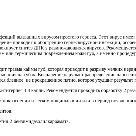
нфекций вызванных вирусом простого герпеса. Этот вирус имеет
дение приводит к обострению герпесвирусной инфекции, особе
блокирует синтез ДНК у размножающихся вирусов. Рекомендуетс
ким или термическим повреждением кожи губ, а именно процеду
ит травма каймы губ, которая приводит к разрыву мелких нервн
сыпания на губах. Воспаление нарушает распределение нанесен
нется бледное, не прокрашенное пятно, которое ухудшит результа
тигерпес 3-4 капли. Рекомендуется проводить обработку 2 раза
ри покраснении и легком пощипывании или в период появления 
иентов.
етил-2-бензимидазолилкарбамата.