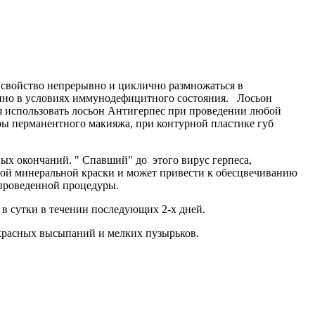
 свойство непрерывно и циклично размножаться в
нно в условиях иммунодефицитного состояния. Лосьон
я использовать лосьон Антигерпес при проведении любой
ры перманентного макияжа, при контурной пластике губ
ых окончаний. " Спавший" до этого вирус герпеса,
ной минеральной краски и может привести к обесцвечиванию
т проведенной процедуры.
 в сутки в течении последующих 2-х дней.
красных высыпаний и мелких пузырьков.