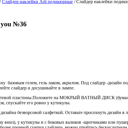
/
Слайдер наклейки Arti педикюрные
/
Слайдер наклейки педикю
 you №36
у базовым гелем, гель лаком, акрилом. Под слайдер -дизайн по
лейте слайдер и досушивайте в лампе.
 ногтевой пластины.Положите на МОКРЫЙ ВАТНЫЙ ДИСК (бума
я, спускайте его ровно у кутикулы.
д дизайна безворсовой салфеткой. Оставьте просохнуть дизайн в 
зу вниз), у кутикулы и с боковых валиков -щипчиками или пуше
я более прочной сцепки слайдера, можно пройтись бескислотным