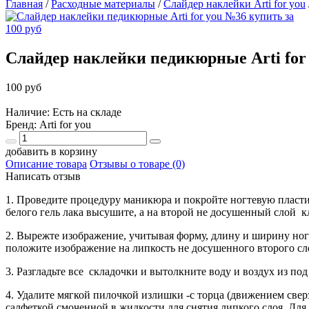
Главная
/
Расходные материалы
/
Слайдер наклейки Arti for you
Слайдер наклейки педикюрные Arti for
100 руб
Наличие: Есть на складе
Бренд:
Arti for you
добавить в корзину
Описание товара
Отзывы о товаре (0)
Написать отзыв
1. Проведите процедуру маникюра и покройте ногтевую пластин
белого гель лака высушите, а на второй не досушенный слой к
2. Вырежте изображение, учитывая форму, длину и ширину
положите изображение на липкость не досушенного второго сло
3. Разгладьте все складочки и вытолкните воду и воздух из по
4. Удалите мягкой пилочкой излишки -с торца (движением свер
салфеткой смоченной в жидкости для снятия липкого слоя. Дл