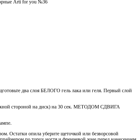
рные Arti for you №36
дготовьте два слоя БЕЛОГО гель лака или геля. Первый слой
жной стороной на диск) на 30 сек. МЕТОДОМ СДВИГА
лампе.
ром. Остатки опила уберите щеточкой или безворсовой
 праймером по торцу ногтя и френчевой зоне перед нанесением