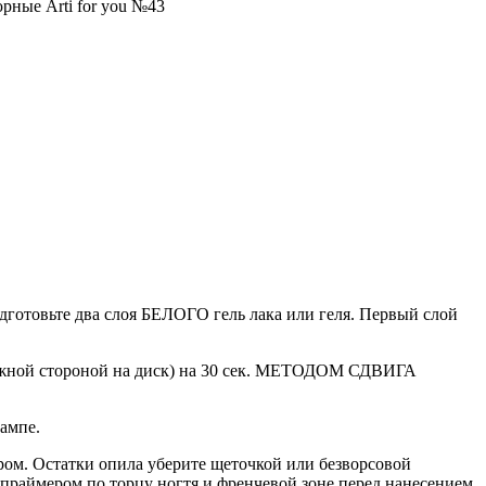
рные Arti for you №43
дготовьте два слоя БЕЛОГО гель лака или геля. Первый слой
жной стороной на диск) на 30 сек. МЕТОДОМ СДВИГА
лампе.
ром. Остатки опила уберите щеточкой или безворсовой
 праймером по торцу ногтя и френчевой зоне перед нанесением