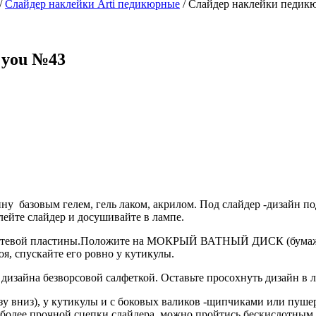
/
Слайдер наклейки Arti педикюрные
/
Слайдер наклейки педикю
 you №43
у базовым гелем, гель лаком, акрилом. Под слайдер -дизайн по
лейте слайдер и досушивайте в лампе.
 ногтевой пластины.Положите на МОКРЫЙ ВАТНЫЙ ДИСК (бума
я, спускайте его ровно у кутикулы.
д дизайна безворсовой салфеткой. Оставьте просохнуть дизайн в 
зу вниз), у кутикулы и с боковых валиков -щипчиками или пуше
я более прочной сцепки слайдера, можно пройтись бескислотным