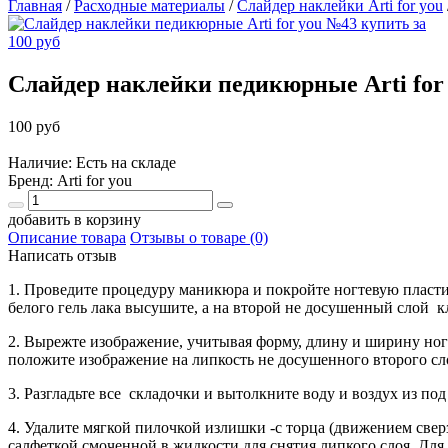
Главная
/
Расходные материалы
/
Слайдер наклейки Arti for you
Слайдер наклейки педикюрные Arti for
100 руб
Наличие: Есть на складе
Бренд:
Arti for you
добавить в корзину
Описание товара
Отзывы о товаре (0)
Написать отзыв
1. Проведите процедуру маникюра и покройте ногтевую пластин
белого гель лака высушите, а на второй не досушенный слой к
2. Вырежте изображение, учитывая форму, длину и ширину
положите изображение на липкость не досушенного второго сло
3. Разгладьте все складочки и вытолкните воду и воздух из по
4. Удалите мягкой пилочкой излишки -с торца (движением свер
салфеткой смоченной в жидкости для снятия липкого слоя. Дл