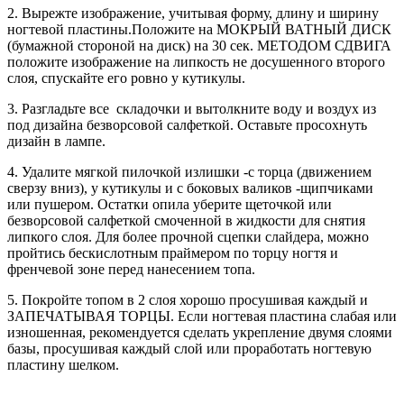
2. Вырежте изображение, учитывая форму, длину и ширину
ногтевой пластины.Положите на МОКРЫЙ ВАТНЫЙ ДИСК
(бумажной стороной на диск) на 30 сек. МЕТОДОМ СДВИГА
положите изображение на липкость не досушенного второго
слоя, спускайте его ровно у кутикулы.
3. Разгладьте все складочки и вытолкните воду и воздух из
под дизайна безворсовой салфеткой. Оставьте просохнуть
дизайн в лампе.
4. Удалите мягкой пилочкой излишки -с торца (движением
сверзу вниз), у кутикулы и с боковых валиков -щипчиками
или пушером. Остатки опила уберите щеточкой или
безворсовой салфеткой смоченной в жидкости для снятия
липкого слоя. Для более прочной сцепки слайдера, можно
пройтись бескислотным праймером по торцу ногтя и
френчевой зоне перед нанесением топа.
5. Покройте топом в 2 слоя хорошо просушивая каждый и
ЗАПЕЧАТЫВАЯ ТОРЦЫ. Если ногтевая пластина слабая или
изношенная, рекомендуется сделать укрепление двумя слоями
базы, просушивая каждый слой или проработать ногтевую
пластину шелком.