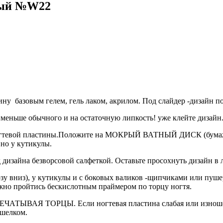
елый №W22
ну базовым гелем, гель лаком, акрилом. Под слайдер -дизайн по
 меньше обычного и на остаточную липкость! уже клейте дизайн
у ногтевой пластины.Положите на МОКРЫЙ ВАТНЫЙ ДИСК (бума
вно у кутикулы.
д дизайна безворсовой салфеткой. Оставьте просохнуть дизайн в 
рзу вниз), у кутикулы и с боковых валиков -щипчиками или пуш
ожно пройтись бескислотным праймером по торцу ногтя.
ПЕЧАТЫВАЯ ТОРЦЫ. Если ногтевая пластина слабая или изношенн
 шелком.