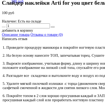
Слайдер наклейки Arti for you цвет б
100 руб
Наличие: Есть на складе
добавить в корзину
Описание товара
Отзывы о товаре (0)
Написать отзыв
1. Проведите процедуру маникюра и покройте ногтевую пласти
2. На белую основу нанесите ТОП, запечатывая торец. Сушите
3. Вырежте изображение, учитывая форму, длину и ширин
положите изображение на липкий слой топа, спускайте его ро
4. Разгладьте все складочки и вытолкните воду и воздух из по
5. Удалите мягкой пилочкой излишки -с торца (движением све
салфеткой смоченной в жидкости для снятия липкого слоя. М
6. Покройте топом в 2 слоя хорошо просушивая каждый и ЗА
просушивая каждый слой или проработать ногтевую пластину