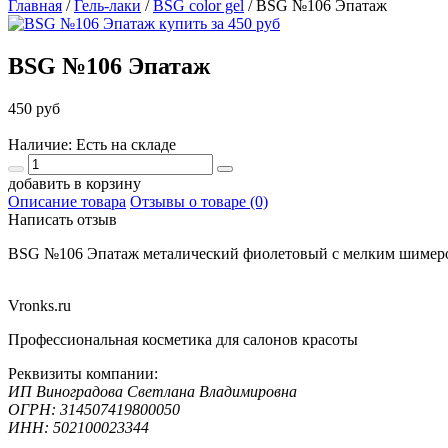
Главная
/
Гель-лаки
/
BSG color gel
/
BSG №106 Эпатаж
BSG №106 Эпатаж
450 руб
Наличие: Есть на складе
добавить в корзину
Описание товара
Отзывы о товаре (0)
Написать отзыв
BSG №106 Эпатаж металический фиолетовый с мелким шимер
Vronks.ru
Профессиональная косметика для салонов красоты
Реквизиты компании:
ИП Виноградова Светлана Владимировна
ОГРН: 314507419800050
ИНН: 502100023344