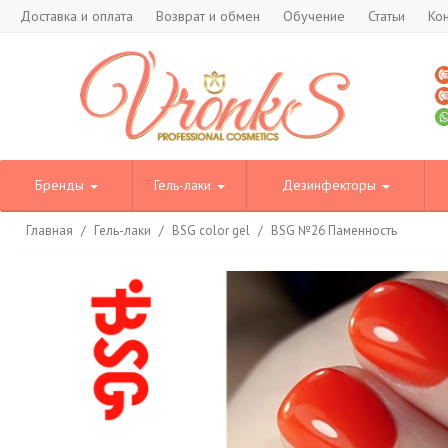
Доставка и оплата
Возврат и обмен
Обучение
Статьи
Ко
Бренды
Гель-лаки
Дезинфекторы
Главная
/
Гель-лаки
/
BSG color gel
/
BSG №26 Паменность