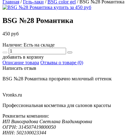
Главная
/
Гель-лаки
/
BSG color gel
/
BSG №28 Романтика
BSG №28 Романтика
450 руб
Наличие: Есть на складе
добавить в корзину
Описание товара
Отзывы о товаре (0)
Написать отзыв
BSG №28 Романтика прозрачно молочный оттенок
Vronks.ru
Профессиональная косметика для салонов красоты
Реквизиты компании:
ИП Виноградова Светлана Владимировна
ОГРН: 314507419800050
ИНН: 502100023344