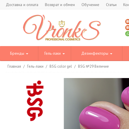
Доставка и оплата
Возврат и обмен
Обучение
Статьи
Ко
Бренды
Гель-лаки
Дезинфекторы
Главная
/
Гель-лаки
/
BSG color gel
/
BSG №29 Величие