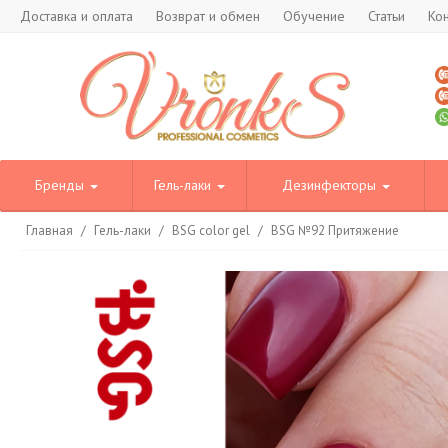
Доставка и оплата
Возврат и обмен
Обучение
Статьи
Ко
Бренды
Гель-лаки
Дезинфекторы
Главная
/
Гель-лаки
/
BSG color gel
/
BSG №92 Притяжение