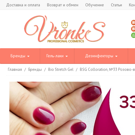
Доставка и оплата
Возврат и обмен
Обучение
Статьи
Ко
Бренды
Гель-лаки
Дезинфекторы
Главная
/
Бренды
/
Bio Stretch Gel
/
BSG Colloration, №33 Розово